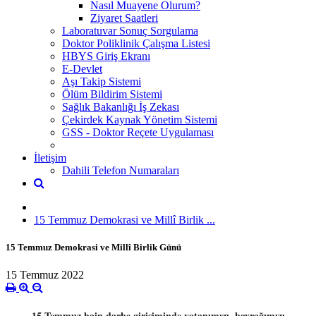
Nasıl Muayene Olurum?
Ziyaret Saatleri
Laboratuvar Sonuç Sorgulama
Doktor Poliklinik Çalışma Listesi
HBYS Giriş Ekranı
E-Devlet
Aşı Takip Sistemi
Ölüm Bildirim Sistemi
Sağlık Bakanlığı İş Zekası
Çekirdek Kaynak Yönetim Sistemi
GSS - Doktor Reçete Uygulaması
İletişim
Dahili Telefon Numaraları
15 Temmuz Demokrasi ve Millî Birlik ...
15 Temmuz Demokrasi ve Millî Birlik Günü
15 Temmuz 2022
15 Temmuz hain darbe girişiminde vatanımızı, bayrağımızı,