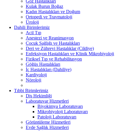
Göz Hastalıkları
Kulak Burun Boğaz
Kadın Hastalıkları ve Doğum
Ortopedi ve Travmatoloji
Üroloji
Dahili Birimlerimiz
Acil Tıp
Anestezi ve Reanimasyon
Çocuk Sağlığı ve Hastalıkları
Deri ve Zührevi Hastalıklar (Cildiye)
Enfeksiyon Hastalıkları ve Klinik Mikrobiyoloji
Fiziksel Tıp ve Rehabilitasyon
Göğüs Hastalıkları
İç Hastalıkları (Dahiliye)
Kardiyoloji
Nöroloji
Tıbbi Birimlerimiz
Diş Hekimliği
Laboratuvar Hizmetleri
Biyokimya Laboratuvarı
Mikrobiyoloji Laboratuvarı
Patoloji Laboratuvarı
Görüntüleme Hizmetleri
Evde Sağlık Hizmetleri