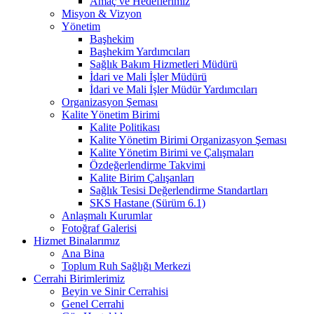
Amaç ve Hedeflerimiz
Misyon & Vizyon
Yönetim
Başhekim
Başhekim Yardımcıları
Sağlık Bakım Hizmetleri Müdürü
İdari ve Mali İşler Müdürü
İdari ve Mali İşler Müdür Yardımcıları
Organizasyon Şeması
Kalite Yönetim Birimi
Kalite Politikası
Kalite Yönetim Birimi Organizasyon Şeması
Kalite Yönetim Birimi ve Çalışmaları
Özdeğerlendirme Takvimi
Kalite Birim Çalışanları
Sağlık Tesisi Değerlendirme Standartları
SKS Hastane (Sürüm 6.1)
Anlaşmalı Kurumlar
Fotoğraf Galerisi
Hizmet Binalarımız
Ana Bina
Toplum Ruh Sağlığı Merkezi
Cerrahi Birimlerimiz
Beyin ve Sinir Cerrahisi
Genel Cerrahi