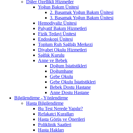
Diğer Özellikli Hizmetler
Yoğun Bakım Ünitesi
2. Basamak Yoğun Bakım Ünitesi
3. Basamak Yoğun Bakım Ünitesi
Hemodiyaliz Ünitesi
Palyatif Bakım Hizmetleri
Fizik Tedavi Ünitesi
Endoskopi Ünitesi
Toplum Ruh Sağlığı Merkezi
Diyabet Okulu Hizmetleri
Sağlık Kurulu
Anne ve Bebek
Doğum İstatistikleri
Doğumhane
Gebe Okulu
Gebe Okulu İstatistikleri
Bebek Dostu Hastane
Anne Dostu Hastane
Bilgilendirme - Yönlendirme
Hasta Bilgilendirme
Bu Test Nerede Yapılır?
Refakatçi Kuralları
Hasta Görüş ve Önerileri
Poliklinik Saatleri
Hasta Hakları