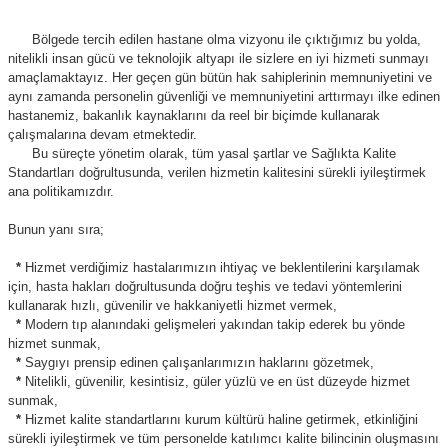
Bölgede tercih edilen hastane olma vizyonu ile çıktığımız bu yolda,
nitelikli insan gücü ve teknolojik altyapı ile sizlere en iyi hizmeti sunmayı
amaçlamaktayız. Her geçen gün bütün hak sahiplerinin memnuniyetini ve
aynı zamanda personelin güvenliği ve memnuniyetini arttırmayı ilke edinen
hastanemiz, bakanlık kaynaklarını da reel bir biçimde kullanarak
çalışmalarına devam etmektedir.
Bu süreçte yönetim olarak, tüm yasal şartlar ve Sağlıkta Kalite
Standartları doğrultusunda, verilen hizmetin kalitesini sürekli iyileştirmek
ana politikamızdır.
Bunun yanı sıra;
*
Hizmet verdiğimiz hastalarımızın ihtiyaç ve beklentilerini karşılamak
için, hasta hakları doğrultusunda doğru teşhis ve tedavi yöntemlerini
kullanarak hızlı, güvenilir ve hakkaniyetli hizmet vermek,
*
Modern tıp alanındaki gelişmeleri yakından takip ederek bu yönde
hizmet sunmak,
*
Saygıyı prensip edinen çalışanlarımızın haklarını gözetmek,
*
Nitelikli, güvenilir, kesintisiz, güler yüzlü ve en üst düzeyde hizmet
sunmak,
*
Hizmet kalite standartlarını kurum kültürü haline getirmek, etkinliğini
sürekli iyileştirmek ve tüm personelde katılımcı kalite bilincinin oluşmasını