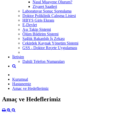
Nasıl Muayene Olurum?
Ziyaret Saatleri
Laboratuvar Sonuç Sorgulama
Doktor Poliklinik Çalışma Listesi
HBYS Giriş Ekranı
E-Devlet
Aşı Takip Sistemi
Ölüm Bildirim Sistemi
Sağlık Bakanlığı İş Zekası
Çekirdek Kaynak Yönetim Sistemi
GSS - Doktor Reçete Uygulaması
İletişim
Dahili Telefon Numaraları
Kurumsal
Hastanemiz
Amaç ve Hedeflerimiz
Amaç ve Hedeflerimiz