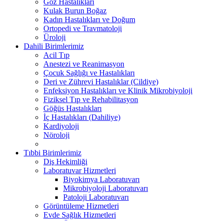
Göz Hastalıkları
Kulak Burun Boğaz
Kadın Hastalıkları ve Doğum
Ortopedi ve Travmatoloji
Üroloji
Dahili Birimlerimiz
Acil Tıp
Anestezi ve Reanimasyon
Çocuk Sağlığı ve Hastalıkları
Deri ve Zührevi Hastalıklar (Cildiye)
Enfeksiyon Hastalıkları ve Klinik Mikrobiyoloji
Fiziksel Tıp ve Rehabilitasyon
Göğüs Hastalıkları
İç Hastalıkları (Dahiliye)
Kardiyoloji
Nöroloji
Tıbbi Birimlerimiz
Diş Hekimliği
Laboratuvar Hizmetleri
Biyokimya Laboratuvarı
Mikrobiyoloji Laboratuvarı
Patoloji Laboratuvarı
Görüntüleme Hizmetleri
Evde Sağlık Hizmetleri