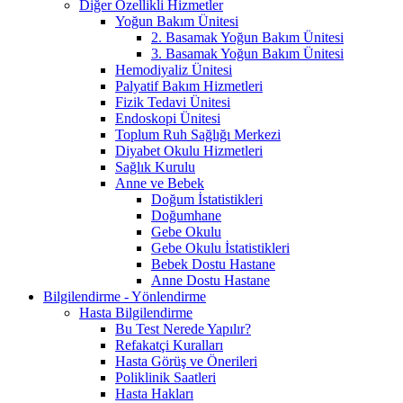
Diğer Özellikli Hizmetler
Yoğun Bakım Ünitesi
2. Basamak Yoğun Bakım Ünitesi
3. Basamak Yoğun Bakım Ünitesi
Hemodiyaliz Ünitesi
Palyatif Bakım Hizmetleri
Fizik Tedavi Ünitesi
Endoskopi Ünitesi
Toplum Ruh Sağlığı Merkezi
Diyabet Okulu Hizmetleri
Sağlık Kurulu
Anne ve Bebek
Doğum İstatistikleri
Doğumhane
Gebe Okulu
Gebe Okulu İstatistikleri
Bebek Dostu Hastane
Anne Dostu Hastane
Bilgilendirme - Yönlendirme
Hasta Bilgilendirme
Bu Test Nerede Yapılır?
Refakatçi Kuralları
Hasta Görüş ve Önerileri
Poliklinik Saatleri
Hasta Hakları