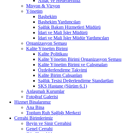
Amaç ve Hedeflerimiz
Misyon & Vizyon
Yönetim
Başhekim
Başhekim Yardımcıları
Sağlık Bakım Hizmetleri Müdürü
İdari ve Mali İşler Müdürü
İdari ve Mali İşler Müdür Yardımcıları
Organizasyon Şeması
Kalite Yönetim Birimi
Kalite Politikası
Kalite Yönetim Birimi Organizasyon Şeması
Kalite Yönetim Birimi ve Çalışmaları
Özdeğerlendirme Takvimi
Kalite Birim Çalışanları
Sağlık Tesisi Değerlendirme Standartları
SKS Hastane (Sürüm 6.1)
Anlaşmalı Kurumlar
Fotoğraf Galerisi
Hizmet Binalarımız
Ana Bina
Toplum Ruh Sağlığı Merkezi
Cerrahi Birimlerimiz
Beyin ve Sinir Cerrahisi
Genel Cerrahi