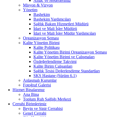
Amaç ve Hedeflerimiz
Misyon & Vizyon
Yönetim
Başhekim
Başhekim Yardımcıları
Sağlık Bakım Hizmetleri Müdürü
İdari ve Mali İşler Müdürü
İdari ve Mali İşler Müdür Yardımcıları
Organizasyon Şeması
Kalite Yönetim Birimi
Kalite Politikası
Kalite Yönetim Birimi Organizasyon Şeması
Kalite Yönetim Birimi ve Çalışmaları
Özdeğerlendirme Takvimi
Kalite Birim Çalışanları
Sağlık Tesisi Değerlendirme Standartları
SKS Hastane (Sürüm 6.1)
Anlaşmalı Kurumlar
Fotoğraf Galerisi
Hizmet Binalarımız
Ana Bina
Toplum Ruh Sağlığı Merkezi
Cerrahi Birimlerimiz
Beyin ve Sinir Cerrahisi
Genel Cerrahi