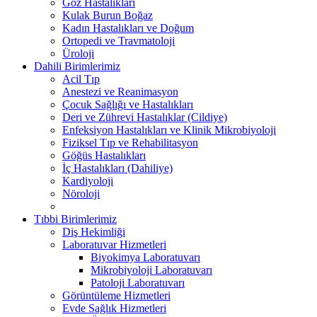
Göz Hastalıkları
Kulak Burun Boğaz
Kadın Hastalıkları ve Doğum
Ortopedi ve Travmatoloji
Üroloji
Dahili Birimlerimiz
Acil Tıp
Anestezi ve Reanimasyon
Çocuk Sağlığı ve Hastalıkları
Deri ve Zührevi Hastalıklar (Cildiye)
Enfeksiyon Hastalıkları ve Klinik Mikrobiyoloji
Fiziksel Tıp ve Rehabilitasyon
Göğüs Hastalıkları
İç Hastalıkları (Dahiliye)
Kardiyoloji
Nöroloji
Tıbbi Birimlerimiz
Diş Hekimliği
Laboratuvar Hizmetleri
Biyokimya Laboratuvarı
Mikrobiyoloji Laboratuvarı
Patoloji Laboratuvarı
Görüntüleme Hizmetleri
Evde Sağlık Hizmetleri