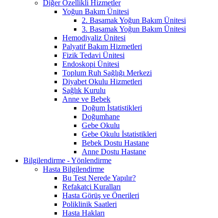
Diğer Özellikli Hizmetler
Yoğun Bakım Ünitesi
2. Basamak Yoğun Bakım Ünitesi
3. Basamak Yoğun Bakım Ünitesi
Hemodiyaliz Ünitesi
Palyatif Bakım Hizmetleri
Fizik Tedavi Ünitesi
Endoskopi Ünitesi
Toplum Ruh Sağlığı Merkezi
Diyabet Okulu Hizmetleri
Sağlık Kurulu
Anne ve Bebek
Doğum İstatistikleri
Doğumhane
Gebe Okulu
Gebe Okulu İstatistikleri
Bebek Dostu Hastane
Anne Dostu Hastane
Bilgilendirme - Yönlendirme
Hasta Bilgilendirme
Bu Test Nerede Yapılır?
Refakatçi Kuralları
Hasta Görüş ve Önerileri
Poliklinik Saatleri
Hasta Hakları