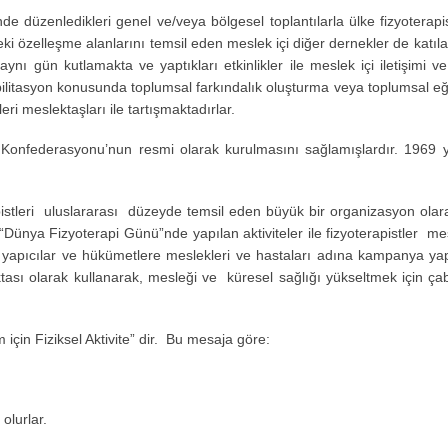
ledikleri genel ve/veya bölgesel toplantılarla ülke fizyoterapistlerin
eki özelleşme alanlarını temsil eden meslek içi diğer dernekler de katı
aynı gün kutlamakta ve yaptıkları etkinlikler ile meslek içi iletişimi 
habilitasyon konusunda toplumsal farkındalık oluşturma veya toplumsal eğit
i meslektaşları ile tartışmaktadırlar.
Konfederasyonu’nun resmi olarak kurulmasını sağlamışlardır. 1969 y
stleri uluslararası düzeyde temsil eden büyük bir organizasyon ol
 “Dünya Fizyoterapi Günü”nde yapılan aktiviteler ile fizyoterapistler me
itika yapıcılar ve hükümetlere meslekleri ve hastaları adına kampanya yapa
ası olarak kullanarak, mesleği ve küresel sağlığı yükseltmek için çab
çin Fiziksel Aktivite” dir. Bu mesaja göre:
olurlar.