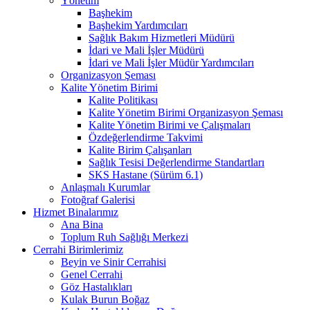
Yönetim
Başhekim
Başhekim Yardımcıları
Sağlık Bakım Hizmetleri Müdürü
İdari ve Mali İşler Müdürü
İdari ve Mali İşler Müdür Yardımcıları
Organizasyon Şeması
Kalite Yönetim Birimi
Kalite Politikası
Kalite Yönetim Birimi Organizasyon Şeması
Kalite Yönetim Birimi ve Çalışmaları
Özdeğerlendirme Takvimi
Kalite Birim Çalışanları
Sağlık Tesisi Değerlendirme Standartları
SKS Hastane (Sürüm 6.1)
Anlaşmalı Kurumlar
Fotoğraf Galerisi
Hizmet Binalarımız
Ana Bina
Toplum Ruh Sağlığı Merkezi
Cerrahi Birimlerimiz
Beyin ve Sinir Cerrahisi
Genel Cerrahi
Göz Hastalıkları
Kulak Burun Boğaz