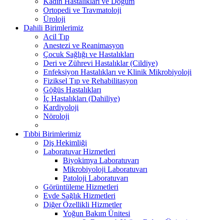
Kadın Hastalıkları ve Doğum
Ortopedi ve Travmatoloji
Üroloji
Dahili Birimlerimiz
Acil Tıp
Anestezi ve Reanimasyon
Çocuk Sağlığı ve Hastalıkları
Deri ve Zührevi Hastalıklar (Cildiye)
Enfeksiyon Hastalıkları ve Klinik Mikrobiyoloji
Fiziksel Tıp ve Rehabilitasyon
Göğüs Hastalıkları
İç Hastalıkları (Dahiliye)
Kardiyoloji
Nöroloji
Tıbbi Birimlerimiz
Diş Hekimliği
Laboratuvar Hizmetleri
Biyokimya Laboratuvarı
Mikrobiyoloji Laboratuvarı
Patoloji Laboratuvarı
Görüntüleme Hizmetleri
Evde Sağlık Hizmetleri
Diğer Özellikli Hizmetler
Yoğun Bakım Ünitesi