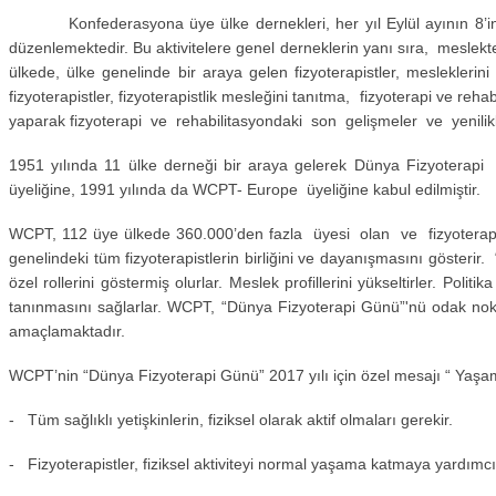
Konfederasyona üye ülke dernekleri, her yıl Eylül ayının 8’inde düzen
düzenlemektedir. Bu aktivitelere genel derneklerin yanı sıra, meslekt
ülkede, ülke genelinde bir araya gelen fizyoterapistler, mesleklerini 
fizyoterapistler, fizyoterapistlik mesleğini tanıtma, fizyoterapi ve re
yaparak fizyoterapi ve rehabilitasyondaki son gelişmeler ve yenilikler
1951 yılında 11 ülke derneği bir araya gelerek Dünya Fizyoterapi 
üyeliğine, 1991 yılında da WCPT- Europe üyeliğine kabul edilmiştir.
WCPT, 112 üye ülkede 360.000’den fazla üyesi olan ve fizyoterapi
genelindeki tüm fizyoterapistlerin birliğini ve dayanışmasını gösterir.
özel rollerini göstermiş olurlar. Meslek profillerini yükseltirler. Pol
tanınmasını sağlarlar. WCPT, “Dünya Fizyoterapi Günü”'nü odak nokt
amaçlamaktadır.
WCPT’nin “Dünya Fizyoterapi Günü” 2017 yılı için özel mesajı “ Yaşam i
- Tüm sağlıklı yetişkinlerin, fiziksel olarak aktif olmaları gerekir.
- Fizyoterapistler, fiziksel aktiviteyi normal yaşama katmaya yardımcı 