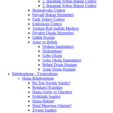
2. Basamak Yoğun Bakım Ünitesi
3. Basamak Yoğun Bakım Ünitesi
Hemodiyaliz Ünitesi
Palyatif Bakım Hizmetleri
Fizik Tedavi Ünitesi
Endoskopi Ünitesi
Toplum Ruh Sağlığı Merkezi
Diyabet Okulu Hizmetleri
Sağlık Kurulu
Anne ve Bebek
Doğum İstatistikleri
Doğumhane
Gebe Okulu
Gebe Okulu İstatistikleri
Bebek Dostu Hastane
Anne Dostu Hastane
Bilgilendirme - Yönlendirme
Hasta Bilgilendirme
Bu Test Nerede Yapılır?
Refakatçi Kuralları
Hasta Görüş ve Önerileri
Poliklinik Saatleri
Hasta Hakları
Nasıl Muayene Olurum?
Ziyaret Saatleri