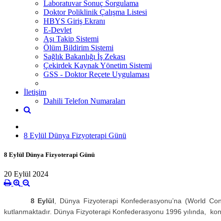
Laboratuvar Sonuç Sorgulama
Doktor Poliklinik Çalışma Listesi
HBYS Giriş Ekranı
E-Devlet
Aşı Takip Sistemi
Ölüm Bildirim Sistemi
Sağlık Bakanlığı İş Zekası
Çekirdek Kaynak Yönetim Sistemi
GSS - Doktor Reçete Uygulaması
İletişim
Dahili Telefon Numaraları
8 Eylül Dünya Fizyoterapi Günü
8 Eylül Dünya Fizyoterapi Günü
20 Eylül 2024
8 Eylül
, Dünya Fizyoterapi Konfederasyonu’na (World Co
kutlanmaktadır. Dünya Fizyoterapi Konfederasyonu 1996 yılında, konf